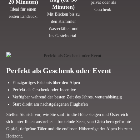
20 Minuten)
privat oder als
Minuten)
Ideal für einen
Geschenk.
Mit Bli­cken bis zu
ersten Eindruck.
den Krimmler
Was­ser­fällen und
ins Gasteinertal.
Per­fekt als Geschenk oder Event
Ein­zig­ar­tiges Erlebnis über den Alpen
Per­fekt als Geschenk oder Incentive
Ver­fügbar wäh­rend der besten Zeit des Jahres, wetterabhängig
Start direkt am nächst­ge­le­genen Flughafen
Stellen Sie sich vor, wie Sie sanft in die Höhe steigen und Öster­reich
sich unter Ihnen aus­breitet – fun­kelnde Seen, von Glet­schern geformte
Gipfel, tief­grüne Täler und die end­losen Höhen­züge der Alpen bis zum
Horizont.