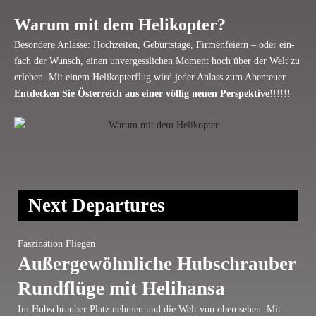
Warum mit dem Helikopter?
Beson­dere Anlässe: Hoch­zeiten, Geburts­tage, Fir­men­feiern – oder ein­
fach der Wunsch, einen unver­gess­li­chen Moment hoch über der Welt zu
erleben. Mit einem Heli­ko­pter­flug wird jeder Anlass zum Abenteuer.
Ent­de­cken Sie Öster­reich aus einer völlig neuen Per­spek­tive
!!!
!!!
Next Depar­tures
Fas­zi­na­tion Fliegen
Außer­ge­wöhn­liche Hub­schrauber
Rund­flüge mit Helihansa
Im Hub­schrauber Platz nehmen und die Welt von oben sehen. Mit