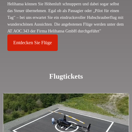
Helih­ansa können Sie Höhen­luft schnup­pern und dabei sogar selbst
das Steuer über­nehmen. Egal ob als Pas­sa­gier oder „Pilot für einen
Tag“ – bei uns erwartet Sie ein ein­drucks­voller Hub­schrau­ber­flug mit
wun­der­schönen Aus­sichten. Die ange­bo­tenen Flüge werden unter dem
AT.AOC.343 der Firma Helih­ansa GmbH durchgeführt”
Ent­de­cken Sie Flüge
Flug­ti­ckets