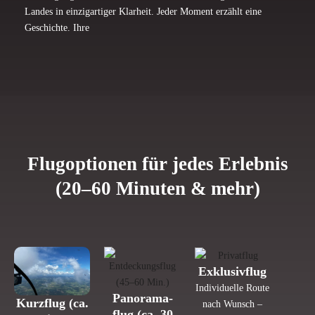
Landes in ein­zig­ar­tiger Klar­heit. Jeder Moment erzählt eine
Geschichte. Ihre
Flug­op­tionen für jedes Erlebnis
(20–60 Minuten & mehr)
Exklu­siv­flug
Indi­vi­du­elle Route
Pan­ora­ma­
Kurz­flug (ca.
nach Wunsch –
flug (ca. 30