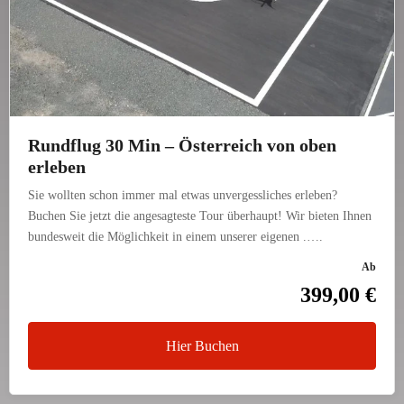
Rund­flug 30 Min – Öster­reich von oben
erleben
Sie wollten schon immer mal etwas unver­gess­li­ches erleben?
Buchen Sie jetzt die ange­sag­teste Tour über­haupt! Wir bieten Ihnen
bun­des­weit die Mög­lich­keit in einem unserer eigenen .….
Ab
399,00 €
Hier Buchen