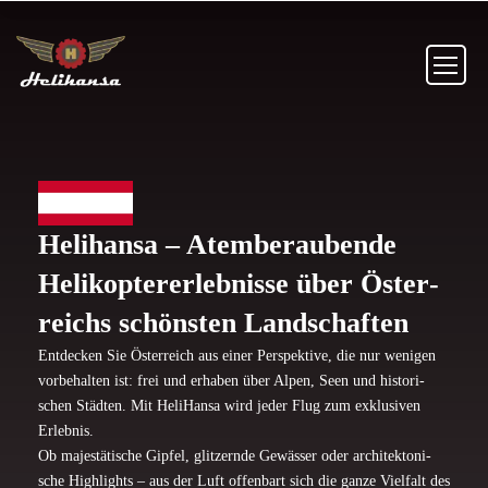
Helih­ansa – Atem­be­rau­bende
Heli­ko­pter­er­leb­nisse über Öster­
reichs schönsten Landschaften
Ent­de­cken Sie Öster­reich aus einer Per­spek­tive, die nur wenigen
vor­be­halten ist: frei und erhaben über Alpen, Seen und his­to­ri­
schen Städten. Mit HeliH­ansa wird jeder Flug zum exklu­siven
Erlebnis.
Ob majes­tä­ti­sche Gipfel, glit­zernde Gewässer oder archi­tek­to­ni­
sche High­lights – aus der Luft offen­bart sich die ganze Viel­falt des