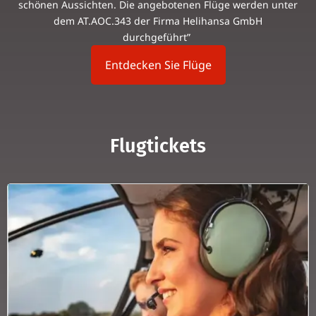
schönen Aus­sichten. Die ange­bo­tenen Flüge werden unter
dem AT.AOC.343 der Firma Helih­ansa GmbH
durchgeführt”
Ent­de­cken Sie Flüge
Flug­ti­ckets