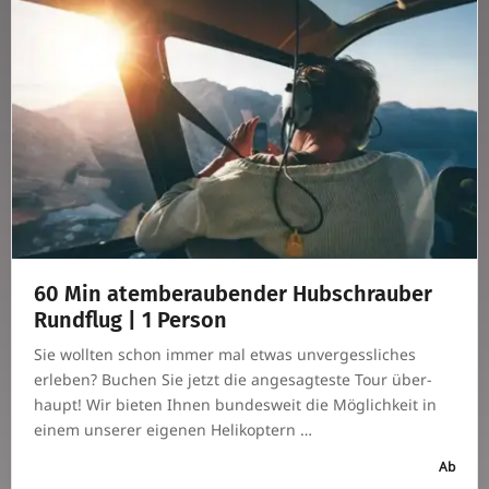
60 Min atem­be­rau­bender Hub­schrauber
Rund­flug | 1 Person
Sie wollten schon immer mal etwas unver­gess­li­ches
erleben? Buchen Sie jetzt die ange­sag­teste Tour über­
haupt! Wir bieten Ihnen bun­des­weit die Mög­lich­keit in
einem unserer eigenen Helikoptern …
Ab