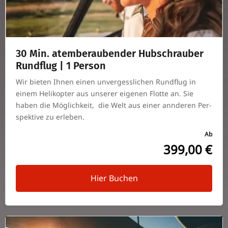
30 Min. atem­be­rau­bender Hub­schrauber
Rund­flug | 1 Person
Wir bieten Ihnen einen unver­gess­li­chen Rund­flug in
einem Heli­ko­pter aus unserer eigenen Flotte an. Sie
haben die Mög­lich­keit, die Welt aus einer ann­deren Per­
spek­tive zu erleben.
Ab
399,00 €
Hier Buchen