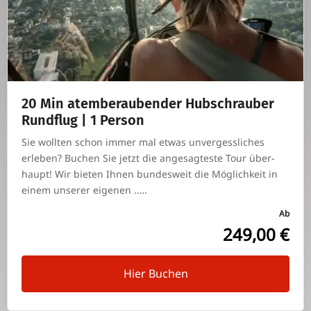
20 Min atem­be­rau­bender Hub­schrauber
Rund­flug | 1 Person
Sie wollten schon immer mal etwas unver­gess­li­ches
erleben? Buchen Sie jetzt die ange­sag­teste Tour über­
haupt! Wir bieten Ihnen bun­des­weit die Mög­lich­keit in
einem unserer eigenen .….
Ab
249,00 €
Hier Buchen