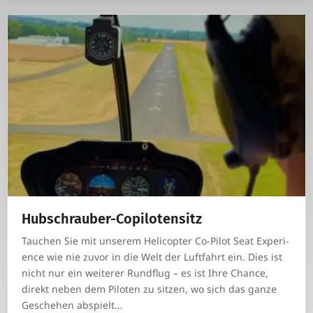
Hub­schrauber-Copi­lo­ten­sitz
Tau­chen Sie mit unserem Heli­c­opter Co-Pilot Seat Expe­ri­
ence wie nie zuvor in die Welt der Luft­fahrt ein. Dies ist
nicht nur ein wei­terer Rund­flug – es ist Ihre Chance,
direkt neben dem Piloten zu sitzen, wo sich das ganze
Geschehen abspielt…