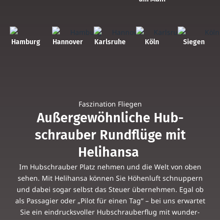
Ham­burg
Han­nover
Karls­ruhe
Köln
Siegen
Fas­zi­na­tion Fliegen
Außer­ge­wöhn­liche Hub­
schrauber Rund­flüge mit
Helihansa
Im Hub­schrauber Platz nehmen und die Welt von oben
sehen. Mit Helih­ansa können Sie Höhen­luft schnup­pern
und dabei sogar selbst das Steuer über­nehmen. Egal ob
als Pas­sa­gier oder „Pilot für einen Tag“ – bei uns erwartet
Sie ein ein­drucks­voller Hub­schrau­ber­flug mit wun­der­