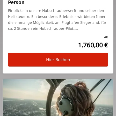
Person
Ein­blicke in unsere Hub­schrau­ber­werft und selber den
Heli steuern: Ein beson­deres Erlebnis – wir bieten Ihnen
die ein­ma­lige Mög­lich­keit, am Flug­hafen Sie­ger­land, für
ca. 2 Stunden ein Hubschrauber-Pilot.….
Ab
1.760,00 €
Hier Buchen