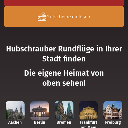
Gut­scheine einlösen
Hub­schrauber Rund­flüge in Ihrer
Stadt finden
Die eigene Heimat von
oben sehen!
Aachen
Berlin
Bremen
Frank­furt
Frei­burg
am Main