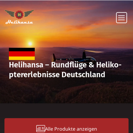
Helih­ansa – Rund­flüge & Heli­ko­
pter­er­leb­nisse Deutschland
Alle Pro­dukte anzeigen