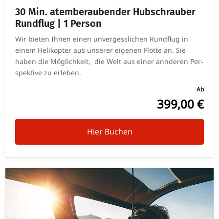
30 Min. atem­be­rau­bender Hub­schrauber
Rund­flug | 1 Person
Wir bieten Ihnen einen unver­gess­li­chen Rund­flug in
einem Heli­ko­pter aus unserer eigenen Flotte an. Sie
haben die Mög­lich­keit, die Welt aus einer ann­deren Per­
spek­tive zu erleben.
Ab
399,00 €
Hier Buchen