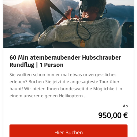
60 Min atem­be­rau­bender Hub­schrauber
Rund­flug | 1 Person
Sie wollten schon immer mal etwas unver­gess­li­ches
erleben? Buchen Sie jetzt die ange­sag­teste Tour über­
haupt! Wir bieten Ihnen bun­des­weit die Mög­lich­keit in
einem unserer eigenen Helikoptern …
Ab
950,00 €
Hier Buchen