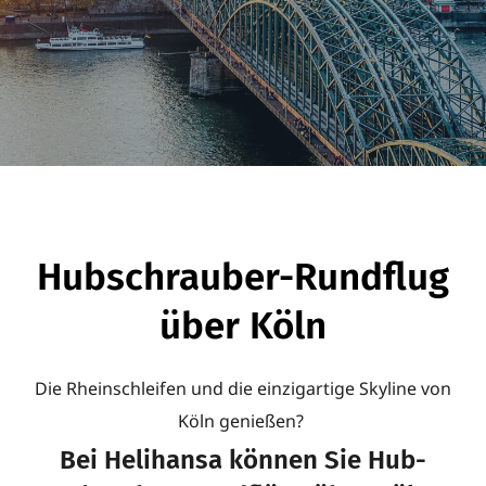
Hub­schrauber-Rund­flug
über Köln
Die Rhein­schleifen und die ein­zig­ar­tige Sky­line von
Köln genießen?
Bei Helih­ansa können Sie Hub­