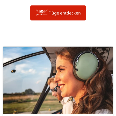
Flüge ent­de­cken