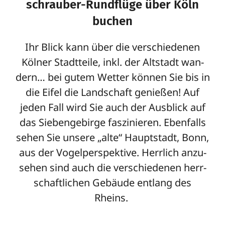
schrauber-Rund­flüge über Köln
buchen
Ihr Blick kann über die ver­schie­denen
Kölner Stadt­teile, inkl. der Alt­stadt wan­
dern… bei gutem Wetter können Sie bis in
die Eifel die Land­schaft genießen! Auf
jeden Fall wird Sie auch der Aus­blick auf
das Sie­ben­ge­birge fas­zi­nieren. Eben­falls
sehen Sie unsere „alte“ Haupt­stadt, Bonn,
aus der Vogel­per­spek­tive. Herr­lich anzu­
sehen sind auch die ver­schie­denen herr­
schaft­li­chen Gebäude ent­lang des
Rheins.