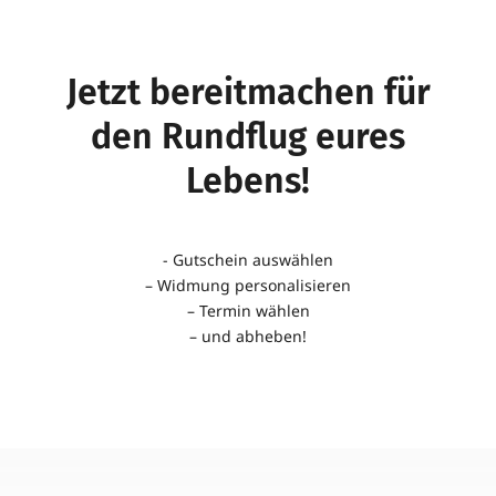
Jetzt bereit­ma­chen für
den Rund­flug eures
Lebens!
- Gut­schein aus­wählen
– Wid­mung per­so­na­li­sieren
– Termin wählen
– und abheben!