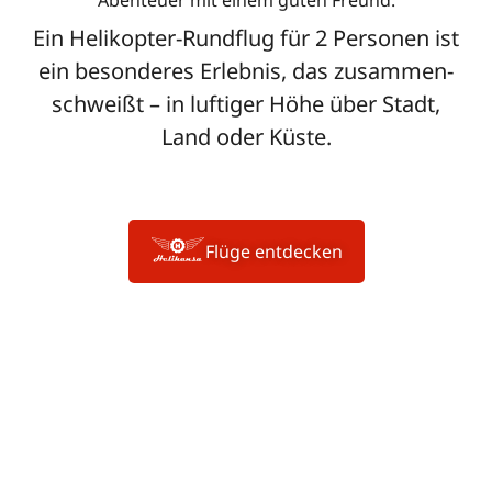
Aben­teuer mit einem guten Freund:
Ein Heli­ko­pter-Rund­flug für 2 Per­sonen ist
ein beson­deres Erlebnis, das zusam­men­
schweißt – in luf­tiger Höhe über Stadt,
Land oder Küste.
Flüge ent­de­cken