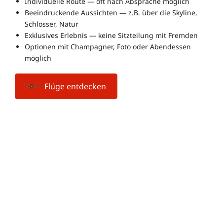
Indi­vi­du­elle Route — oft nach Absprache möglich
Beein­dru­ckende Aus­sichten — z.B. über die Sky­line,
Schlösser, Natur
Exklu­sives Erlebnis — keine Sitz­tei­lung mit Fremden
Optionen mit Cham­pa­gner, Foto oder Abend­essen
möglich
Flüge entdecken